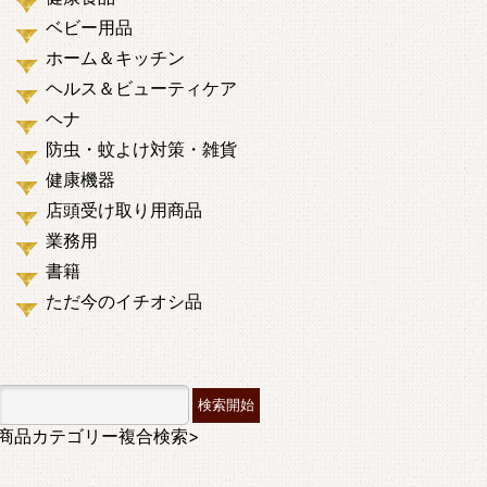
ベビー用品
ホーム＆キッチン
ヘルス＆ビューティケア
ヘナ
防虫・蚊よけ対策・雑貨
健康機器
店頭受け取り用商品
業務用
書籍
ただ今のイチオシ品
商品カテゴリー複合検索>