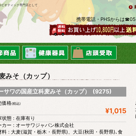
ロビオティック専門店として
携帯電話・PHSからは☎0569-2
麦みそ（カップ）
ーサワの国産立科麦みそ（カップ） (9275)
売価格
(税込)
¥1,015
状態 : 在庫有り
ーカー : オーサワジャパン株式会社
材料 : 大麦(滋賀・栃木・長野県)、大豆(秋田・長野県)､食