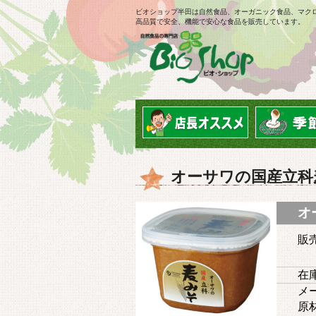
ビオショップ半田は自然食品、オーガニック食品、マク
高品質で安全、機能で安心な食品を販売しています。
オーサワの国産立科
オ
販
在庫
メ
原