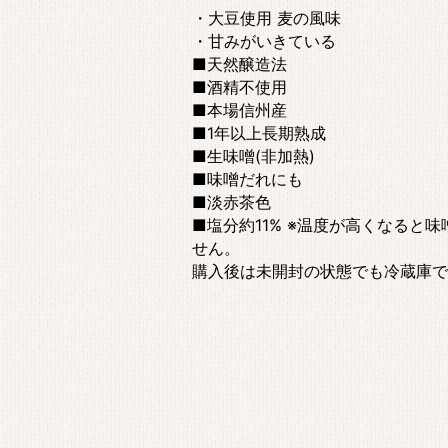
・大豆使用 麦の風味
・甘みがいきている
■天然醸造法
■酒精不使用
■本場信州産
■1年以上長期熟成
■生味噌(非加熱)
■味噌だれにも
■淡赤茶色
■塩分約11% ※温度が高くなる
せん。
購入後は未開封の状態でも冷蔵庫で