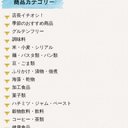
店長イチオシ！
季節のおすすめ商品
グルテンフリー
調味料
米・小麦・シリアル
麺・パスタ類・パン類
豆・ごま類
ふりかけ・漬物・佃煮
海藻・乾物
加工食品
菓子類
ハチミツ・ジャム・ペースト
穀物飲料・飲料
コーヒー・茶類
健康食品