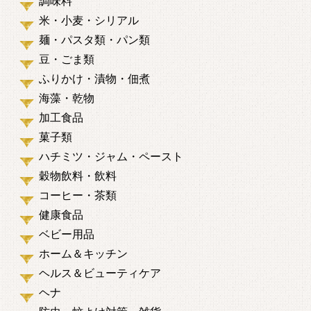
調味料
米・小麦・シリアル
麺・パスタ類・パン類
豆・ごま類
ふりかけ・漬物・佃煮
海藻・乾物
加工食品
菓子類
ハチミツ・ジャム・ペースト
穀物飲料・飲料
コーヒー・茶類
健康食品
ベビー用品
ホーム＆キッチン
ヘルス＆ビューティケア
ヘナ