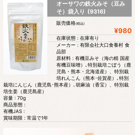
オーサワの鉄火みそ（豆み
そ）袋入り (9316)
販売価格
(税込)
¥980
在庫状態 : 在庫有り
メーカー : 有限会社大口食養村 食
品部
原材料 : 有機豆みそ（海の精 国産
有機豆味噌）､特別栽培ごぼう（鹿
児島・熊本・北海道産）、特別栽
培れんこん（熊本･佐賀産）､特別
栽培にんじん（鹿児島･熊本産）､胡麻油（香宝）、特別栽
培生姜（鹿児島産）
容量 : 70g
商品形態 :
有機JAS :
賞味期限 : 常温で1年