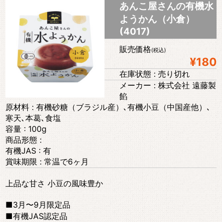
あんこ屋さんの有機水
ようかん（小倉）
(4017)
販売価格
(税込)
¥180
在庫状態 : 売り切れ
メーカー : 株式会社 遠藤製
餡
原材料 : 有機砂糖（ブラジル産）､有機小豆（中国産他）､
寒天､本葛､食塩
容量 : 100g
商品形態 :
有機JAS : 有
賞味期限 : 常温で6ヶ月
上品な甘さ 小豆の風味豊か
■3月〜9月限定品
■有機JAS認定品