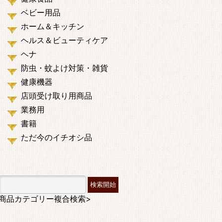
ベビー用品
ホーム＆キッチン
ヘルス＆ビューティケア
ヘナ
防虫・蚊よけ対策・雑貨
健康機器
店頭受け取り用商品
業務用
書籍
ただ今のイチオシ品
商品カテゴリー複合検索>