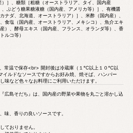
産）］、糖類［粗糖（オーストラリア、タイ、国内産
）、ぶどう糖果糖液糖（国内産、アメリカ等）］、有機醤
カナダ、北海道、オーストラリア）］、米酢（国内産）、
、食塩（国内産、オーストラリア、メキシコ）、魚介エキ
産）、酵母エキス（国内産、フランス、オランダ等）、香
トルコ等）
け、常温で保存<br> 開封後は冷蔵庫（１℃以上１０℃以
 ○マイルドなソースですからお好み焼、焼そば、ハンバー
し味など色々なお料理にご利用いただけます。
『広島そだち』は、国内産の野菜や果物を丸ごと溶かし込
、味、香りの良いソースです。
しておりません。