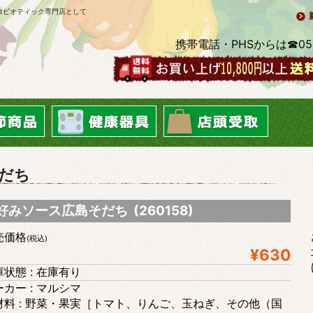
ロビオティック専門店として
携帯電話・PHSからは☎0569-2
だち
好みソース広島そだち (260158)
売価格
(税込)
¥630
状態 : 在庫有り
カー : マルシマ
材料 : 野菜・果実［トマト、りんご、玉ねぎ、その他（国