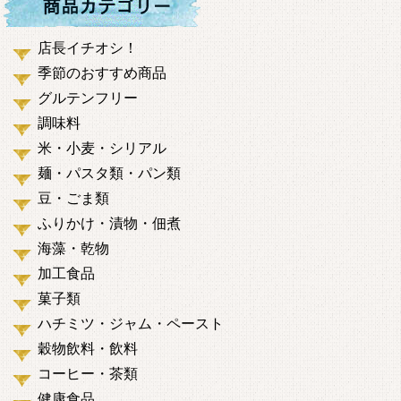
店長イチオシ！
季節のおすすめ商品
グルテンフリー
調味料
米・小麦・シリアル
麺・パスタ類・パン類
豆・ごま類
ふりかけ・漬物・佃煮
海藻・乾物
加工食品
菓子類
ハチミツ・ジャム・ペースト
穀物飲料・飲料
コーヒー・茶類
健康食品