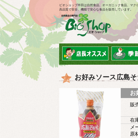
ビオショップ半田は自然食品、オーガニック食品、マク
高品質で安全、機能で安心な食品を販売しています。
お好みソース広島そ
お
販
在庫
メー
原