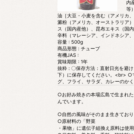
内
等
油［大豆・小麦を含む（アメリカ、
澱粉（アメリカ、オーストラリア）
ス（国内産他）、昆布エキス（国内
辛料（マレーシア、インドネシア、
容量 : 500g
商品形態 : チューブ
有機JAS :
賞味期限 : 1年
抜粋 : 〇保存方法：直射日光を避
下）に保存してください。<br>
グ、フライ、サラダ、カレーのかく
○お好み焼きの本場広島で生まれた
んでいます。
○自然の風味がそのまま生きており
○原材料の「野菜
・果物」に遺伝子組換え原料は使用