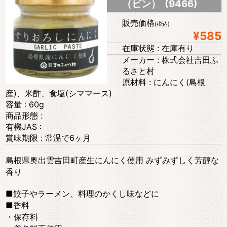
（ビン） (9466)
販売価格
(税込)
¥585
在庫状態 : 在庫有り
メーカー : 株式会社吉田ふ
るさと村
原材料 : にんにく(島根
産)、米酢、食塩(シママース)
容量 : 60g
商品形態 :
有機JAS :
賞味期限 : 常温で6ヶ月
島根県奥出雲吉田町産生にんにく使用 みずみずしく芳醇な
香り
■餃子やラーメン、料理のかくし味などに
■香料
・保存料