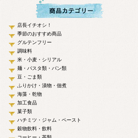
店長イチオシ！
季節のおすすめ商品
グルテンフリー
調味料
米・小麦・シリアル
麺・パスタ類・パン類
豆・ごま類
ふりかけ・漬物・佃煮
海藻・乾物
加工食品
菓子類
ハチミツ・ジャム・ペースト
穀物飲料・飲料
コーヒー・茶類