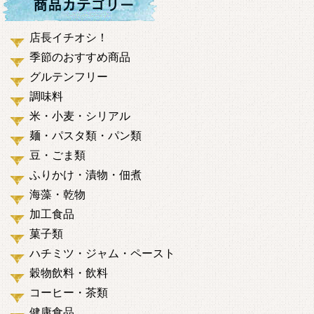
店長イチオシ！
季節のおすすめ商品
グルテンフリー
調味料
米・小麦・シリアル
麺・パスタ類・パン類
豆・ごま類
ふりかけ・漬物・佃煮
海藻・乾物
加工食品
菓子類
ハチミツ・ジャム・ペースト
穀物飲料・飲料
コーヒー・茶類
健康食品