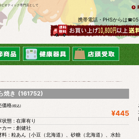
ロビオティック専門店として
携帯電話・PHSからは☎0569-2
焼き (161752)
売価格
(税込)
¥445
状態 : 在庫有り
カー : 創健社
材料 : 粒あん［小豆（北海道）、砂糖（北海道）、水飴