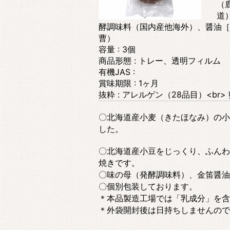
（
道
酵調味料（国内産他海外）、醤油［
曹）
容量 : 3個
商品形態 : トレー、透明フィルム
有機JAS :
賞味期限 : 1ヶ月
抜粋 : アレルゲン（28品目）<br> 卵
〇北海道産小麦（きたほなみ）の小
した。
〇北海道産小豆をじっくり、ふんわ
焼きです。
〇味の母（発酵調味料）、金笛醤油
〇個別包装しております。
＊本品製造工場では「乳成分」を含
＊外袋開封後は日持ちしませんので