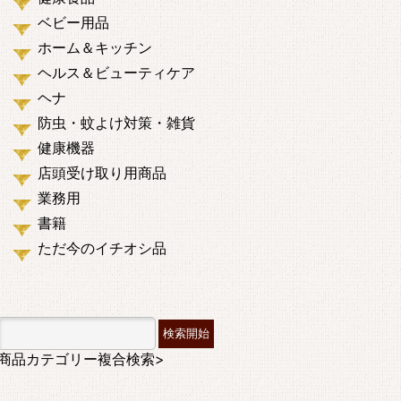
ベビー用品
ホーム＆キッチン
ヘルス＆ビューティケア
ヘナ
防虫・蚊よけ対策・雑貨
健康機器
店頭受け取り用商品
業務用
書籍
ただ今のイチオシ品
商品カテゴリー複合検索>