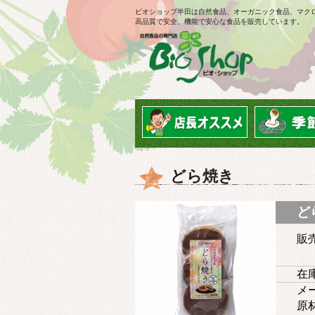
ビオショップ半田は自然食品、オーガニック食品、マク
高品質で安全、機能で安心な食品を販売しています。
どら焼き
どら
販
在庫
メー
原