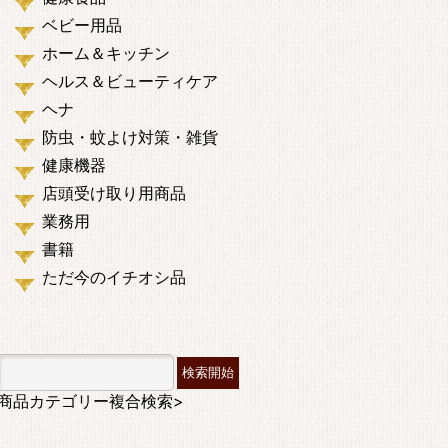
ベビー用品
ホーム＆キッチン
ヘルス＆ビューティケア
ヘナ
防虫・蚊よけ対策・雑貨
健康機器
店頭受け取り用商品
業務用
書籍
ただ今のイチオシ品
商品カテゴリー複合検索>