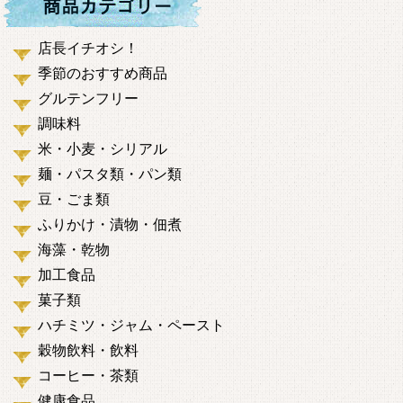
店長イチオシ！
季節のおすすめ商品
グルテンフリー
調味料
米・小麦・シリアル
麺・パスタ類・パン類
豆・ごま類
ふりかけ・漬物・佃煮
海藻・乾物
加工食品
菓子類
ハチミツ・ジャム・ペースト
穀物飲料・飲料
コーヒー・茶類
健康食品