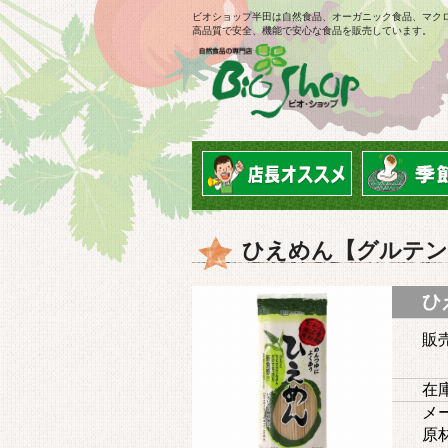
ビオショップ半田は自然食品、オーガニック食品、マク
高品質で安全、機能で安心な食品を販売しています。
ひえめん【グルテン
ひ
販
在庫
メー
原