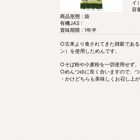
イ
容量
商品形態 : 袋
有機JAS :
賞味期限 : 1年半
○古来より食されてきた雑穀である
ン）を使用しためんです。
○そば粉や小麦粉を一切使用せず、
○めんつゆに良く合いますので、つ
・かけどちらも美味しくお召し上が