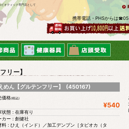
ロビオティック専門店として
携帯電話・PHSからは☎0569-2
フリー】
えめん【グルテンフリー】 (450167)
売価格
(税込)
¥540
状態 : 在庫有り
カー : 創健社
材料 : ひえ（インド）／加工デンプン［タピオカ（タ