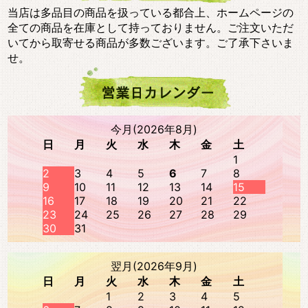
当店は多品目の商品を扱っている都合上、ホームページの
全ての商品を在庫として持っておりません。ご注文いただ
いてから取寄せる商品が多数ございます。ご了承下さいま
せ。
今月(2026年8月)
日
月
火
水
木
金
土
1
2
3
4
5
6
7
8
9
10
11
12
13
14
15
16
17
18
19
20
21
22
23
24
25
26
27
28
29
30
31
翌月(2026年9月)
日
月
火
水
木
金
土
1
2
3
4
5