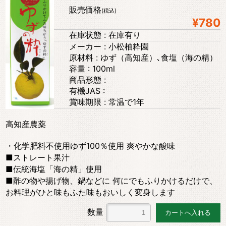
販売価格
(税込)
¥780
在庫状態 : 在庫有り
メーカー : 小松柚粋園
原材料 : ゆず（高知産）､食塩（海の精）
容量 : 100ml
商品形態 :
有機JAS :
賞味期限 : 常温で1年
高知産農薬
・化学肥料不使用ゆず100％使用 爽やかな酸味
■ストレート果汁
■伝統海塩「海の精」使用
■酢の物や揚げ物、鍋などに 何にでもふりかけるだけで、
お料理がひと味もふた味もおいしく変身します
数量