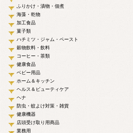
ふりかけ・漬物・佃煮
海藻・乾物
加工食品
菓子類
ハチミツ・ジャム・ペースト
穀物飲料・飲料
コーヒー・茶類
健康食品
ベビー用品
ホーム＆キッチン
ヘルス＆ビューティケア
ヘナ
防虫・蚊よけ対策・雑貨
健康機器
店頭受け取り用商品
業務用