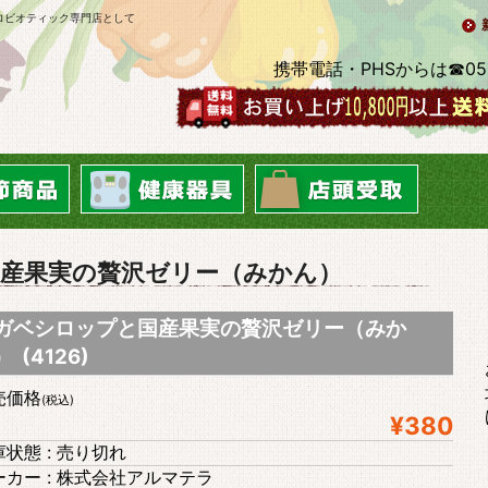
ロビオティック専門店として
携帯電話・PHSからは☎0569-2
産果実の贅沢ゼリー（みかん）
ガベシロップと国産果実の贅沢ゼリー（みか
 (4126)
売価格
(税込)
¥380
状態 : 売り切れ
ーカー : 株式会社アルマテラ