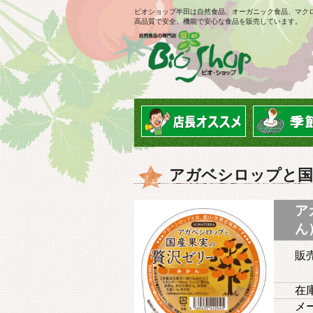
ビオショップ半田は自然食品、オーガニック食品、マク
高品質で安全、機能で安心な食品を販売しています。
アガベシロップと国
ア
ん）
販
在庫
メ