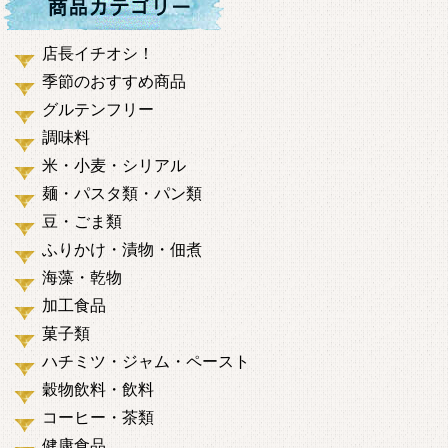
店長イチオシ！
季節のおすすめ商品
グルテンフリー
調味料
米・小麦・シリアル
麺・パスタ類・パン類
豆・ごま類
ふりかけ・漬物・佃煮
海藻・乾物
加工食品
菓子類
ハチミツ・ジャム・ペースト
穀物飲料・飲料
コーヒー・茶類
健康食品