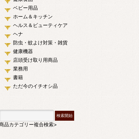
ベビー用品
ホーム＆キッチン
ヘルス＆ビューティケア
ヘナ
防虫・蚊よけ対策・雑貨
健康機器
店頭受け取り用商品
業務用
書籍
ただ今のイチオシ品
商品カテゴリー複合検索>