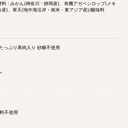
材料 : みかん(神奈川・静岡産)、有機アガベシロップ(メキ
コ産)、寒天(地中海沿岸・南米・東アジア産)/酸味料
 たっぷり果肉入り 砂糖不使用
ー
料不使用