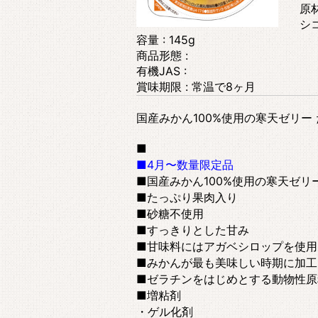
原
シ
容量 : 145g
商品形態 :
有機JAS :
賞味期限 : 常温で8ヶ月
国産みかん100%使用の寒天ゼリー
■
■4月〜数量限定品
■国産みかん100%使用の寒天ゼリ
■たっぷり果肉入り
■砂糖不使用
■すっきりとした甘み
■甘味料にはアガベシロップを使用
■みかんが最も美味しい時期に加工
■ゼラチンをはじめとする動物性原
■増粘剤
・ゲル化剤