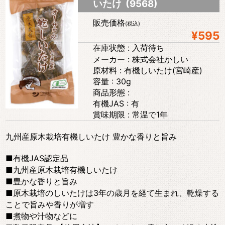
いたけ (9568)
販売価格
(税込)
¥595
在庫状態 : 入荷待ち
メーカー : 株式会社かしい
原材料 : 有機しいたけ(宮崎産)
容量 : 30g
商品形態 :
有機JAS : 有
賞味期限 : 常温で1年
九州産原木栽培有機しいたけ 豊かな香りと旨み
■有機JAS認定品
■九州産原木栽培有機しいたけ
■豊かな香りと旨み
■原木栽培のしいたけは3年の歳月を経て生まれ、乾燥する
ことで旨みや香りが増す
■煮物や汁物などに