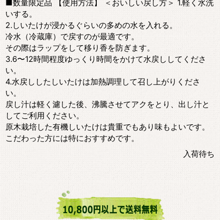
■数量限定品 【使用方法】 ＜おいしい戻し方＞ 1.軽く水洗
いする。
2.しいたけが浸かるぐらいの多めの水を入れる。
冷水（冷蔵庫）で戻すのが最適です。
その際はラップをして移り香を防ぎます。
3.6〜12時間程度ゆっくり時間をかけて水戻ししてくださ
い。
4.水戻ししたしいたけは加熱調理して召し上がりくださ
い。
戻し汁は軽く濾した後、沸騰させてアクをとり、出し汁と
してご利用ください。
原木栽培した有機しいたけは貴重でもあり味もよいです。
こだわった方には特におすすめです。
入荷待ち