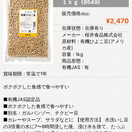
１ｋｇ (9549)
販売価格
(税込)
¥2,470
在庫状態 : 在庫有り
メーカー : 桜井食品株式会社
原材料 : 有機ひよこ豆(アメリ
カ産)
容量 : 1kg
商品形態 :
有機JAS : 有
賞味期限 : 常温で1年
ポクポクした食感で食べやすい
■有機JAS認定品
■ポクポクした食感で食べやすい
■別名：ガルバンゾー、チクピー豆
■カレーやスープ、サラダなどに 【使用方法】 水洗いし豆
の3倍量の水に7〜8時間浸した後、浸け水を捨て、たっぷ