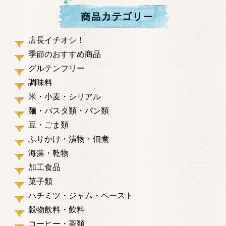
店長イチオシ！
季節のおすすめ商品
グルテンフリー
調味料
米・小麦・シリアル
麺・パスタ類・パン類
豆・ごま類
ふりかけ・漬物・佃煮
海藻・乾物
加工食品
菓子類
ハチミツ・ジャム・ペースト
穀物飲料・飲料
コーヒー・茶類