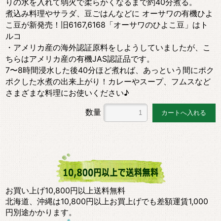
りの水を入れて弱火で柔らかくなるまで約40分煮る。
煮込み料理やサラダ、豆ごはんなどに オーサワの有機ひよ
こ豆が新発売！旧6167,6168「オーサワのひよこ豆」はト
ルコ
・アメリカ産の海外認証原料をしようしていましたが、こ
ちらはアメリカ産の有機JAS認証品です。
7〜8時間浸水した後40分ほど煮れば、あっという間にポク
ポクした水煮の出来上がり！カレーやスープ、フムスなど
さまざまな料理にお使いください♪
数量
お買い上げ10,800円以上送料無料
北海道、沖縄は10,800円以上お買上げでも差額運賃1,000
円別途かかります。