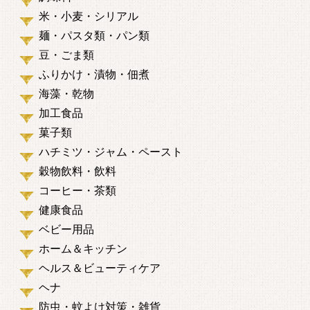
米・小麦・シリアル
麺・パスタ類・パン類
豆・ごま類
ふりかけ・漬物・佃煮
海藻・乾物
加工食品
菓子類
ハチミツ・ジャム・ペースト
穀物飲料・飲料
コーヒー・茶類
健康食品
ベビー用品
ホーム＆キッチン
ヘルス＆ビューティケア
ヘナ
防虫・蚊よけ対策・雑貨