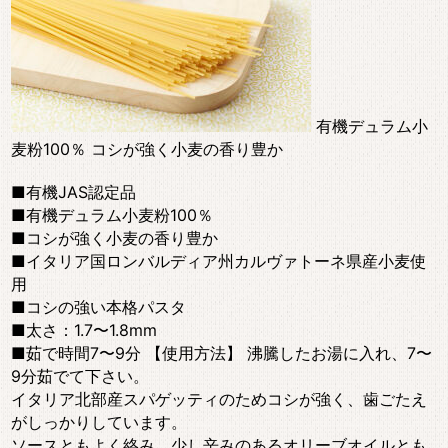
有機デュラム小
麦粉100％ コシが強く小麦の香り豊か
■有機JAS認定品
■有機デュラム小麦粉100％
■コシが強く小麦の香り豊か
■イタリア国ロンバルディア州カルヴァトーネ県産小麦使
用
■コシの強い本格パスタ
■太さ：1.7〜1.8mm
■茹で時間7〜9分 【使用方法】 沸騰したお湯に入れ、7〜
9分茹でて下さい。
イタリア北部産スパゲッティのためコシが強く、歯ごたえ
がしっかりしています。
ソースともよく絡み、少し辛みのあるオリーブオイルとも