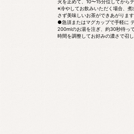
火を止めて、10〜15分位してか
※冷やしてお飲みいただく場合、煮
さず美味しいお茶ができあがります
●急須またはマグカップで手軽に テ
200mlのお湯を注ぎ、約30秒待
時間を調整してお好みの濃さで召し