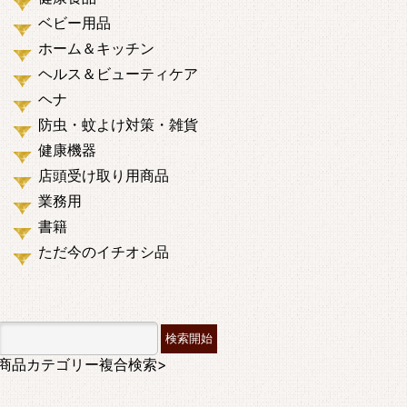
ベビー用品
ホーム＆キッチン
ヘルス＆ビューティケア
ヘナ
防虫・蚊よけ対策・雑貨
健康機器
店頭受け取り用商品
業務用
書籍
ただ今のイチオシ品
商品カテゴリー複合検索>