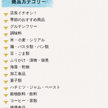
店長イチオシ！
季節のおすすめ商品
グルテンフリー
調味料
米・小麦・シリアル
麺・パスタ類・パン類
豆・ごま類
ふりかけ・漬物・佃煮
海藻・乾物
加工食品
菓子類
ハチミツ・ジャム・ペースト
穀物飲料・飲料
コーヒー・茶類
健康食品