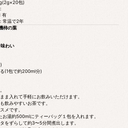
g(2g×20包)
:
: 有
: 常温で2年
機柿の葉
な味わい
)
1包で約200ml分)
。
まま入れて手軽にお飲みいただけます。
も飲みやすいお茶です。
スメです。
たお湯約500mlにティーバッグ１包を入れます。
タをずらして約3〜5分間煮出します。