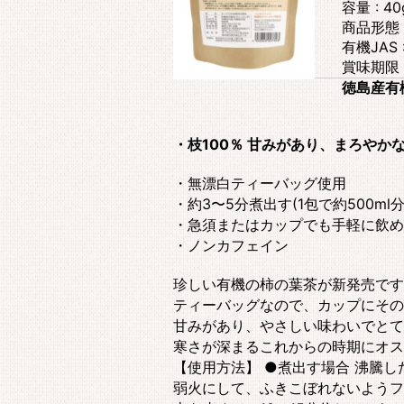
容量 : 40
商品形態 
有機JAS 
賞味期限 
徳島産有
・枝100％ 甘みがあり、まろやか
・無漂白ティーバッグ使用
・約3〜5分煮出す(1包で約500ml分
・急須またはカップでも手軽に飲める(
・ノンカフェイン
珍しい有機の柿の葉茶が新発売です
ティーバッグなので、カップにその
甘みがあり、やさしい味わいでとて
寒さが深まるこれからの時期にオス
【使用方法】 ●煮出す場合 沸騰し
弱火にして、ふきこぼれないようフ