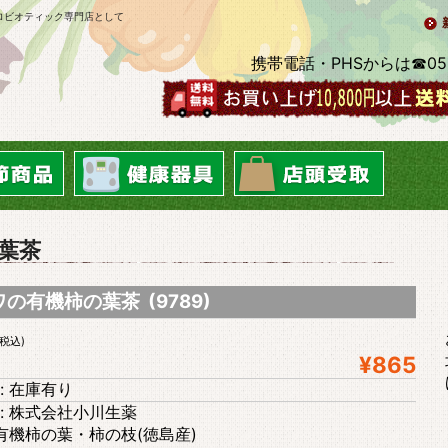
ロビオティック専門店として
携帯電話・PHSからは☎0569-2
葉茶
の有機柿の葉茶 (9789)
(税込)
¥865
: 在庫有り
: 株式会社小川生薬
 有機柿の葉・柿の枝(徳島産)