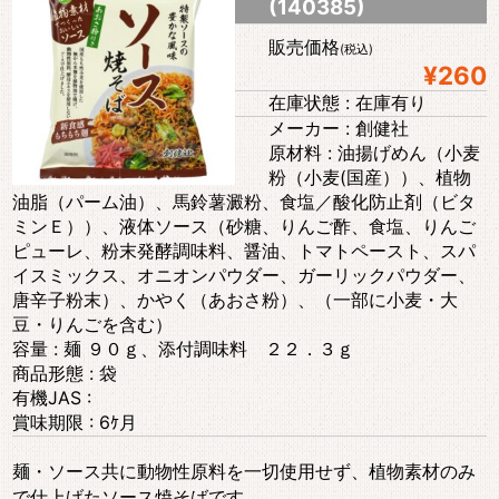
(140385)
販売価格
(税込)
¥260
在庫状態 : 在庫有り
メーカー : 創健社
原材料 : 油揚げめん（小麦
粉（小麦(国産））、植物
油脂（パーム油）、馬鈴薯澱粉、食塩／酸化防止剤（ビタ
ミンＥ））、液体ソース（砂糖、りんご酢、食塩、りんご
ピューレ、粉末発酵調味料、醤油、トマトペースト、スパ
イスミックス、オニオンパウダー、ガーリックパウダー、
唐辛子粉末）、かやく（あおさ粉）、（一部に小麦・大
豆・りんごを含む）
容量 : 麺 ９０ｇ、添付調味料 ２２．３ｇ
商品形態 : 袋
有機JAS :
賞味期限 : 6ｹ月
麺・ソース共に動物性原料を一切使用せず、植物素材のみ
で仕上げたソース焼そばです。