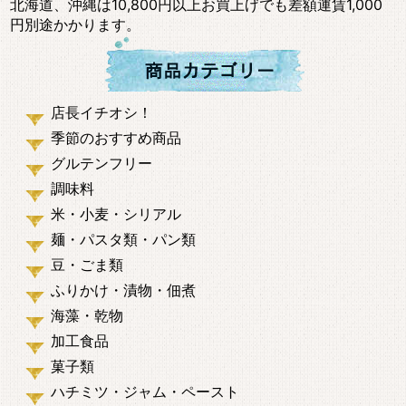
北海道、沖縄は10,800円以上お買上げでも差額運賃1,000
円別途かかります。
店長イチオシ！
季節のおすすめ商品
グルテンフリー
調味料
米・小麦・シリアル
麺・パスタ類・パン類
豆・ごま類
ふりかけ・漬物・佃煮
海藻・乾物
加工食品
菓子類
ハチミツ・ジャム・ペースト