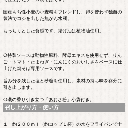
国産もち性小麦の小麦粉もブレンドし、卵を使わず独自の
製法でコシを出した無かん水麺。
もっちりとした食感です。揚げ油は植物油使用。
○特製ソースは動物性原料、酵母エキスを使用せず、りん
ご・トマト・たまねぎ・にんにくのおいしさをベースに仕
上げた焼そば専用ソースです。
旨み分を残した塩と砂糖を使用し、素材の持ち味を存分に
引き出します。
○磯の香り引き立つ「あおさ粉」小袋付き。
召し上がり方・使い方
１．約２００ｍｌ（約コップ１杯）の水をフライパンで十