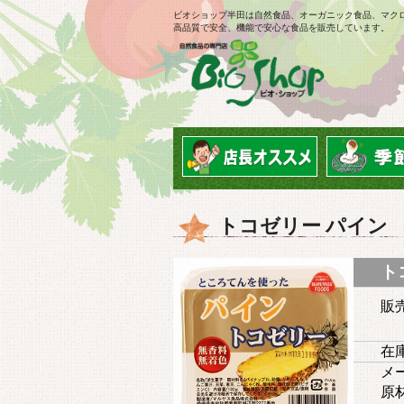
ビオショップ半田は自然食品、オーガニック食品、マク
高品質で安全、機能で安心な食品を販売しています。
トコゼリー パイン
ト
販
在庫
メ
原