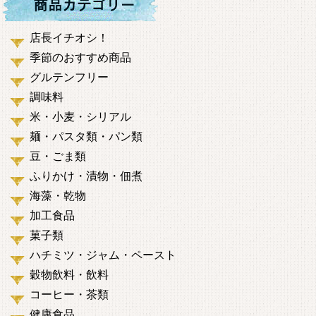
店長イチオシ！
季節のおすすめ商品
グルテンフリー
調味料
米・小麦・シリアル
麺・パスタ類・パン類
豆・ごま類
ふりかけ・漬物・佃煮
海藻・乾物
加工食品
菓子類
ハチミツ・ジャム・ペースト
穀物飲料・飲料
コーヒー・茶類
健康食品