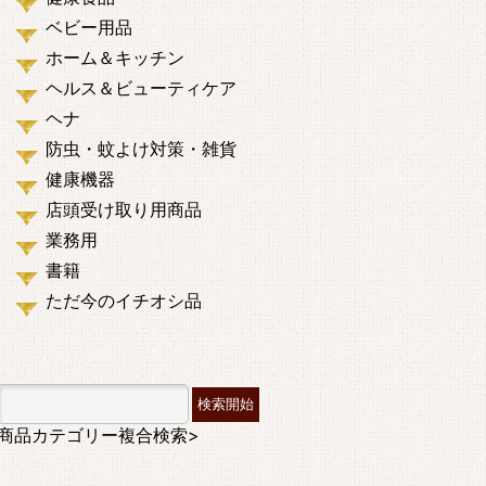
ベビー用品
ホーム＆キッチン
ヘルス＆ビューティケア
ヘナ
防虫・蚊よけ対策・雑貨
健康機器
店頭受け取り用商品
業務用
書籍
ただ今のイチオシ品
商品カテゴリー複合検索>