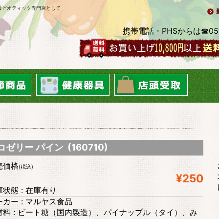
ロビオティック専門店として
携帯電話・PHSからは☎0569-2
コゼリー パイン (160710)
売価格
(税込)
¥250
状態 : 在庫有り
ーカー : マルヤス食品
材料 : ビート糖（国内製造）、パイナップル（タイ）、み