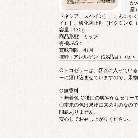
か
産
ドネシア、スペイン）、こんにゃく
イ）］、酸化防止剤［ビタミンＣ（
容量 : 130g
商品形態 : カップ
有機JAS :
賞味期限 : 4ｹ月
抜粋 : アレルゲン（28品目）<br> 
○トコゼリーは、容器に入っている
ーに溶け込ませていますので、果物
○無香料
・無着色 ○後口の爽やかなゼリー
〇本来の色は果物由来のものなので
問題ありません。
安心してお召し上がりください。