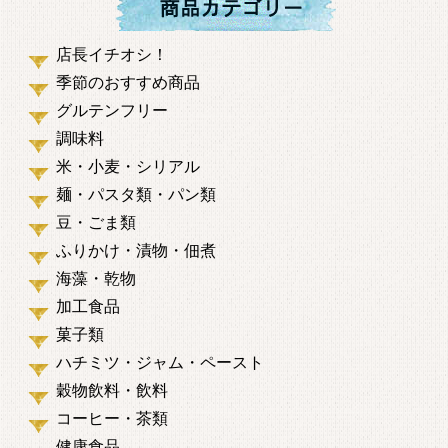
店長イチオシ！
季節のおすすめ商品
グルテンフリー
調味料
米・小麦・シリアル
麺・パスタ類・パン類
豆・ごま類
ふりかけ・漬物・佃煮
海藻・乾物
加工食品
菓子類
ハチミツ・ジャム・ペースト
穀物飲料・飲料
コーヒー・茶類
健康食品