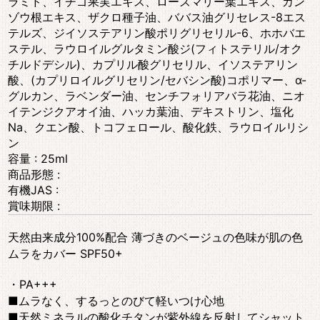
ラミド、イチゴ果実エキス、ローズマリー葉エキス、カン
ゾウ根エキス、ザクロ種子油、ババス油グリセレス-8エス
テルズ、ジイソステアリン酸ポリグリセリル-6、ホホバエ
ステル、ラウロイルグルタミン酸ジ(フィトステリル/オク
チルドデシル)、カプリル酸グリセリル、イソステアリン
酸、(カプリロイルグリセリン/セバシン酸)コポリマー、α-
グルカン、ラベンダー油、センチフォリアバラ花油、ニオ
イテンジクアオイ油、ハッカ葉油、デキストリン、塩化
Na、クエン酸、トコフェロール、酸化鉄、ラウロイルリシ
ン
容量 : 25ml
商品形態 :
有機JAS :
賞味期限 :
天然由来成分100%配合 薄づきのベージュの色味が肌の色
ムラをカバー SPF50+
・PA+++
■ムラなく、するっとのびて軽いつけ心地
■天然ミネラルの酸化チタンが紫外線を反射してシャット