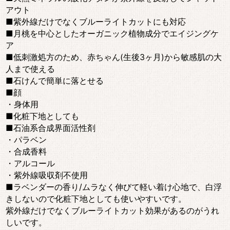
アウト
■紫外線だけでなくブルーライトカットにも対応
■月桃を中心としたオーガニック植物成分でエイジングケ
ア
■低刺激処方のため、赤ちゃん(生後3ヶ月)から敏感肌の大
人まで使える
■石けんで簡単に落とせる
■顔
・身体用
■化粧下地としても
■石油系合成界面活性剤
・パラベン
・合成香料
・アルコール
・紫外線吸収剤不使用
■ラベンダーの香り/ムラなく伸びて軽い着け心地で、白浮
きしないので化粧下地としても使いやすいです。
紫外線だけでなくブルーライトカット効果があるのがうれ
しいです。