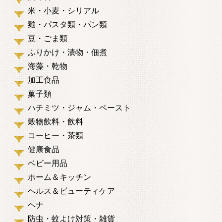
米・小麦・シリアル
麺・パスタ類・パン類
豆・ごま類
ふりかけ・漬物・佃煮
海藻・乾物
加工食品
菓子類
ハチミツ・ジャム・ペースト
穀物飲料・飲料
コーヒー・茶類
健康食品
ベビー用品
ホーム＆キッチン
ヘルス＆ビューティケア
ヘナ
防虫・蚊よけ対策・雑貨