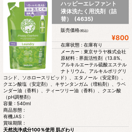
ハッピーエレファント
液体洗たく用洗剤（詰
替） (4635)
販売価格
(税込)
¥800
在庫状態 : 在庫有り
メーカー : 東京サラヤ株式会社
原材料 : 界面活性剤（13.8%、
アルキルエーテル硫酸エステル
ナトリウム、アルキルポリグリ
コシド、ソホロースリピッド）、エタノール（安定剤）、
クエン酸塩（安定剤）、キサンタンガム（増粘剤）、ラベ
ンダー油（香料）、ティーツリー油（香料）、クエン酸
（pH調整剤）
容量 : 540ml
商品形態 :
有機JAS :
賞味期限 :
天然洗浄成分100％使用 肌ざわり