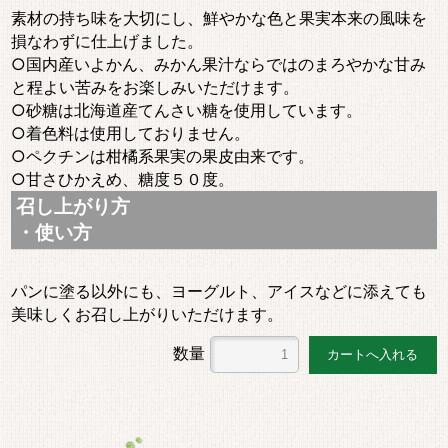
素材の持ち味を大切にし、鮮やかな色と果実本来の風味を
損なわずに仕上げました。
○国内産いよかん、みかん果汁ならではのまろやかな甘み
と程よい苦みをお楽しみいただけます。
○砂糖は北海道産てんさい糖を使用しています。
○着色料は使用しておりません。
○ペクチンは柑橘系果実の果皮由来です。
○甘さひかえめ、糖度５０度。
召し上がり方
・使い方
パンに塗る以外にも、ヨーグルト、アイスなどに添えても
美味しくお召し上がりいただけます。
数量