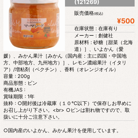
(121269)
販売価格
(税込)
¥500
在庫状態 : 在庫有り
メーカー : 創健社
原材料 : 砂糖［甜菜（北海
道）］、いよかん（愛
媛）、みかん果汁［みかん（国内産：主に四国・中国地
方、中部地方、九州地方）］、レモン濃縮果汁（イタリ
ア）/増粘剤（ペクチン）、香料（オレンジオイル）
容量 : 200g
商品形態 : ビン
有機JAS :
賞味期限 : 1年
抜粋 : ○開封後は冷蔵庫（１０℃以下）で保存しお早めに
お召し上がり下さい。<br> ○ビンは割れ物ですので、取
扱いに十分ご注意下さい。
○国内産のいよかん、みかん果汁を使用しています。