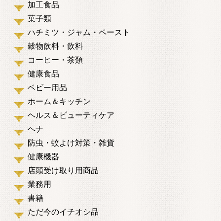
加工食品
菓子類
ハチミツ・ジャム・ペースト
穀物飲料・飲料
コーヒー・茶類
健康食品
ベビー用品
ホーム＆キッチン
ヘルス＆ビューティケア
ヘナ
防虫・蚊よけ対策・雑貨
健康機器
店頭受け取り用商品
業務用
書籍
ただ今のイチオシ品