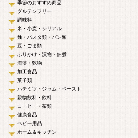
季節のおすすめ商品
グルテンフリー
調味料
米・小麦・シリアル
麺・パスタ類・パン類
豆・ごま類
ふりかけ・漬物・佃煮
海藻・乾物
加工食品
菓子類
ハチミツ・ジャム・ペースト
穀物飲料・飲料
コーヒー・茶類
健康食品
ベビー用品
ホーム＆キッチン