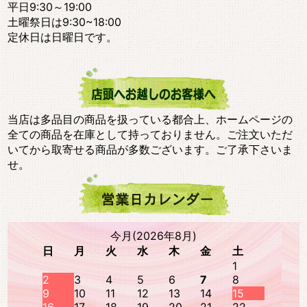
平日9:30～19:00
土曜祭日は9:30~18:00
定休日は日曜日です。
当店は多品目の商品を扱っている都合上、ホームページの
全ての商品を在庫として持っておりません。ご注文いただ
いてから取寄せる商品が多数ございます。ご了承下さいま
せ。
今月(2026年8月)
日
月
火
水
木
金
土
1
2
3
4
5
6
7
8
9
10
11
12
13
14
15