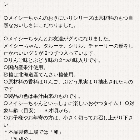
ン
○メイシーちゃんのおきにいりシリーズは原材料のもつ自
然なおいしさにこだわりました。
○メイシーちゃんとお友達がグミになりました。
メイシーちゃん、タルーラ、シリル、チャーリーの形をし
たかわいいグミが２つずつ入っています。
○りんご味とぶどう味の２つの味入りです。
○国内産果汁使用。
砂糖は北海道産てんさい糖使用。
○原材料の香料はりんご、ぶどう果実より抽出されたもの
です。
○製品の色は果汁由来のものです。
○メイシーちゃんといっしょに楽しいおやつタイム！ ○対
象年齢（目安）：３才頃から。
○お子様やお年寄の方は、小さく切ってお召し上がり下さ
い。
＊本品製造工場では「卵」
・「乳成分」