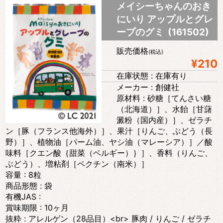
メイシーちゃんのおき
にいり アップルとグレ
ープのグミ (161502)
販売価格
(税込)
¥210
在庫状態 : 在庫有り
メーカー : 創健社
原材料 : 砂糖［てんさい糖
（北海道）］、水飴［甘藷
澱粉（国内産）］、ゼラチ
ン［豚（フランス他海外）］、果汁［りんご、ぶどう（長
野）］、植物油［パーム油、ヤシ油（マレーシア）］／酸
味料［クエン酸｛甜菜（ベルギー）｝］、香料（りんご、
ぶどう）、増粘剤［ペクチン（南米）］
容量 : 8粒
商品形態 : 袋
有機JAS :
賞味期限 : 10ヶ月
抜粋 : アレルゲン（28品目）<br> 豚肉 / りんご / ゼラチ