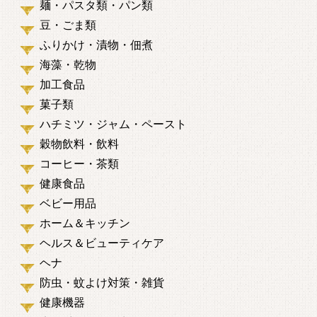
麺・パスタ類・パン類
豆・ごま類
ふりかけ・漬物・佃煮
海藻・乾物
加工食品
菓子類
ハチミツ・ジャム・ペースト
穀物飲料・飲料
コーヒー・茶類
健康食品
ベビー用品
ホーム＆キッチン
ヘルス＆ビューティケア
ヘナ
防虫・蚊よけ対策・雑貨
健康機器