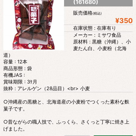
(161680)
販売価格
(税込)
¥350
在庫状態 : 在庫有り
メーカー : ミサワ食品
原材料 : 黒糖（沖縄）、小
麦たん白、小麦粉（北海
道）
容量 : 12本
商品形態 : 袋
有機JAS :
賞味期限 : 3ｹ月
抜粋 : アレルゲン（28品目）<br> 小麦
○沖縄産の黒糖と、北海道産の小麦粉でつくった素朴な麩
菓子です。
○昔ながらの職人技で、ふっくら、さくっと丁寧に焼き上
げました。