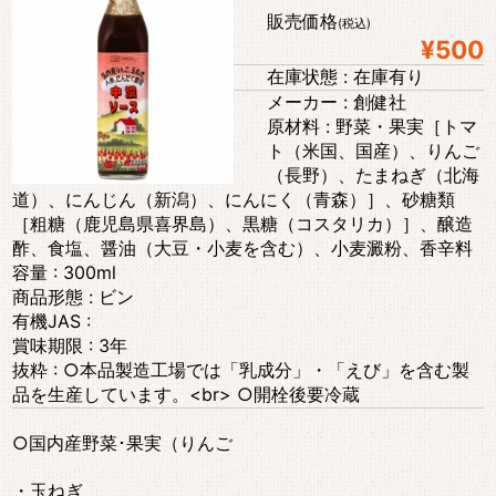
販売価格
(税込)
¥500
在庫状態 : 在庫有り
メーカー : 創健社
原材料 : 野菜・果実［トマ
ト（米国、国産）、りんご
（長野）、たまねぎ（北海
道）、にんじん（新潟）、にんにく（青森）］、砂糖類
［粗糖（鹿児島県喜界島）、黒糖（コスタリカ）］、醸造
酢、食塩、醤油（大豆・小麦を含む）、小麦澱粉、香辛料
容量 : 300ml
商品形態 : ビン
有機JAS :
賞味期限 : 3年
抜粋 : ○本品製造工場では「乳成分」・「えび」を含む製
品を生産しています。<br> ○開栓後要冷蔵
○国内産野菜･果実（りんご
・玉ねぎ