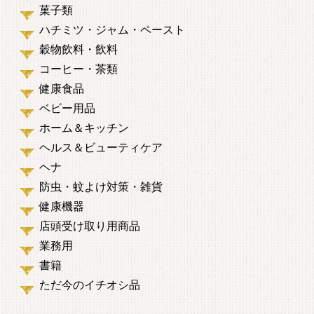
菓子類
ハチミツ・ジャム・ペースト
穀物飲料・飲料
コーヒー・茶類
健康食品
ベビー用品
ホーム＆キッチン
ヘルス＆ビューティケア
ヘナ
防虫・蚊よけ対策・雑貨
健康機器
店頭受け取り用商品
業務用
書籍
ただ今のイチオシ品