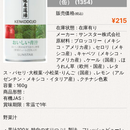
（缶） (1354)
販売価格
(税込)
¥215
在庫状態 : 在庫有り
メーカー : サンスター株式会社
原材料 : ブロッコリー（メキシ
コ・アメリカ産）､セロリ（メキ
シコ産）､キャベツ（メキシコ・
アメリカ産）､ケール（国産）､ほ
うれん草（欧州・国産）､レタ
ス・パセリ･大根葉･小松菜･りんご（国産）､レモン（アル
ゼンチン・メキシコ・イタリア産）､クチナシ色素
容量 : 160g
商品形態 :
有機JAS :
賞味期限 : 常温で1年
野菜汁
・果汁100％ 独自のすりつぶし製法、フレッシュピューレ