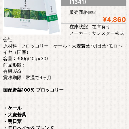
(1341)
販売価格
(税込)
¥4,860
在庫状態 : 在庫有り
メーカー : サンスター株式
会社
原材料 : ブロッコリー・ケール・大麦若葉･明日葉･モロヘ
イヤ（国産）
容量 : 300g(10g×30)
商品形態 :
有機JAS :
賞味期限 : 常温で9ヶ月
国産野菜100％ ブロッコリー
・ケール
・大麦若葉
・明日葉
・モロヘイヤをブレンド