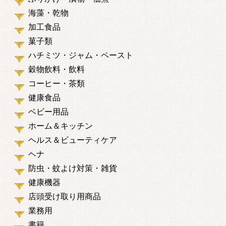
海藻・乾物
加工食品
菓子類
ハチミツ・ジャム・ペースト
穀物飲料・飲料
コーヒー・茶類
健康食品
ベビー用品
ホーム＆キッチン
ヘルス＆ビューティケア
ヘナ
防虫・蚊よけ対策・雑貨
健康機器
店頭受け取り用商品
業務用
書籍