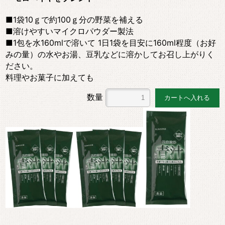
■1袋10ｇで約100ｇ分の野菜を補える
■溶けやすいマイクロパウダー製法
■1包を水160mlで溶いて 1日1袋を目安に160ml程度（お好
みの量）の水やお湯、豆乳などに溶かしてお召し上がりく
ださい。
料理やお菓子に加えても
数量