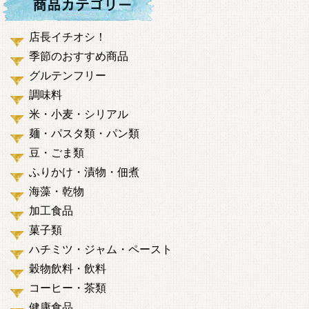
店長イチオシ！
季節のおすすめ商品
グルテンフリー
調味料
米・小麦・シリアル
麺・パスタ類・パン類
豆・ごま類
ふりかけ・漬物・佃煮
海藻・乾物
加工食品
菓子類
ハチミツ・ジャム・ペースト
穀物飲料・飲料
コーヒー・茶類
健康食品