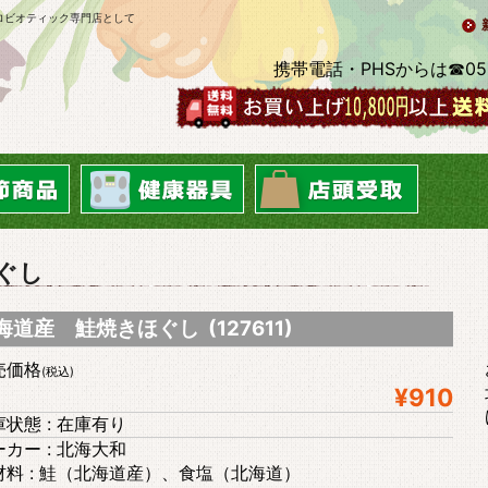
ロビオティック専門店として
携帯電話・PHSからは☎0569-2
ぐし
海道産 鮭焼きほぐし (127611)
売価格
(税込)
¥910
状態 : 在庫有り
カー : 北海大和
材料 : 鮭（北海道産）、食塩（北海道）