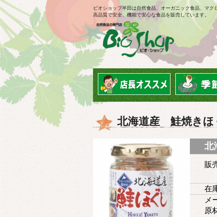
ビオショップ半田は自然食品、オーガニック食品、マク
高品質で安全、機能で安心な食品を販売しています。
北海道産 鮭焼きほ
北
販
在庫
メー
原