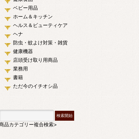
ベビー用品
ホーム＆キッチン
ヘルス＆ビューティケア
ヘナ
防虫・蚊よけ対策・雑貨
健康機器
店頭受け取り用商品
業務用
書籍
ただ今のイチオシ品
商品カテゴリー複合検索>