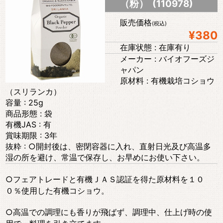
（粉） (110978)
販売価格
(税込)
¥380
在庫状態 : 在庫有り
メーカー : バイオフーズジ
ャパン
原材料 : 有機栽培コショウ
（スリランカ）
容量 : 25g
商品形態 : 袋
有機JAS : 有
賞味期限 : 3年
抜粋 : ○開封後は、密閉容器に入れ、直射日光及び高温多
湿の所を避け、常温で保存し、お早めにお使い下さい。
○フェアトレードと有機ＪＡＳ認証を得た原材料を１０
０％使用した有機コショウ。
○高温での調理にも香りが飛ばず、調理中、仕上げ時の使