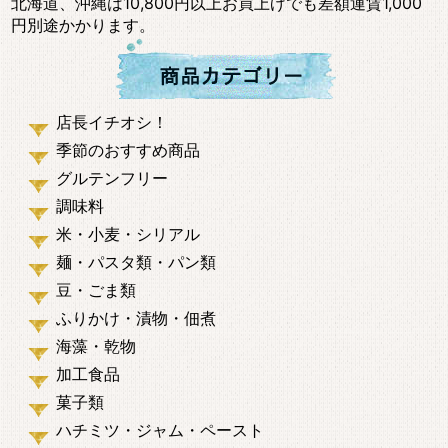
北海道、沖縄は10,800円以上お買上げでも差額運賃1,000
円別途かかります。
店長イチオシ！
季節のおすすめ商品
グルテンフリー
調味料
米・小麦・シリアル
麺・パスタ類・パン類
豆・ごま類
ふりかけ・漬物・佃煮
海藻・乾物
加工食品
菓子類
ハチミツ・ジャム・ペースト