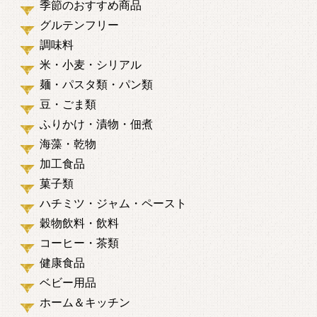
季節のおすすめ商品
グルテンフリー
調味料
米・小麦・シリアル
麺・パスタ類・パン類
豆・ごま類
ふりかけ・漬物・佃煮
海藻・乾物
加工食品
菓子類
ハチミツ・ジャム・ペースト
穀物飲料・飲料
コーヒー・茶類
健康食品
ベビー用品
ホーム＆キッチン