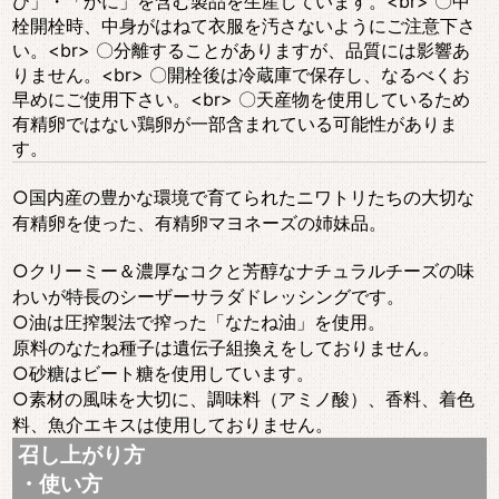
び」・「かに」を含む製品を生産しています。<br> 〇中
栓開栓時、中身がはねて衣服を汚さないようにご注意下さ
い。<br> 〇分離することがありますが、品質には影響あ
りません。<br> 〇開栓後は冷蔵庫で保存し、なるべくお
早めにご使用下さい。<br> 〇天産物を使用しているため
有精卵ではない鶏卵が一部含まれている可能性がありま
す。
○国内産の豊かな環境で育てられたニワトリたちの大切な
有精卵を使った、有精卵マヨネーズの姉妹品。
○クリーミー＆濃厚なコクと芳醇なナチュラルチーズの味
わいが特長のシーザーサラダドレッシングです。
○油は圧搾製法で搾った「なたね油」を使用。
原料のなたね種子は遺伝子組換えをしておりません。
○砂糖はビート糖を使用しています。
○素材の風味を大切に、調味料（アミノ酸）、香料、着色
料、魚介エキスは使用しておりません。
召し上がり方
・使い方