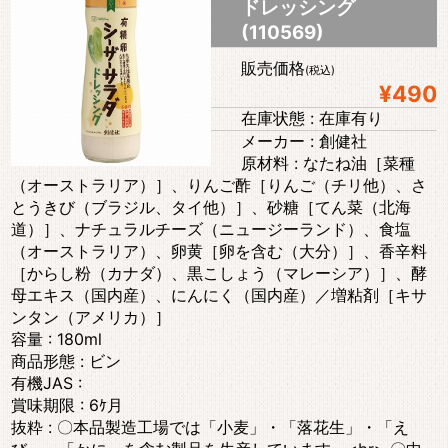
ドレッシング
(110569)
販売価格
(税込)
¥490
在庫状態 : 在庫有り
メーカー : 創健社
原材料 : なたね油［菜種
（オーストラリア）］、りんご酢［りんご（チリ他）、さ
とうきび（ブラジル、タイ他）］、砂糖［てん菜（北海
道）］、ナチュラルチーズ（ニュージーランド）、食塩
（オーストラリア）、卵黄［卵を含む（大分）］、香辛料
［からし粉（カナダ）、黒こしょう（マレーシア）］、酵
母エキス（国内産）、にんにく（国内産）／増粘剤［キサ
ンタン（アメリカ）］
容量 : 180ml
商品形態 : ビン
有機JAS :
賞味期限 : 6ｹ月
抜粋 : 〇本品製造工場では「小麦」・「落花生」・「え