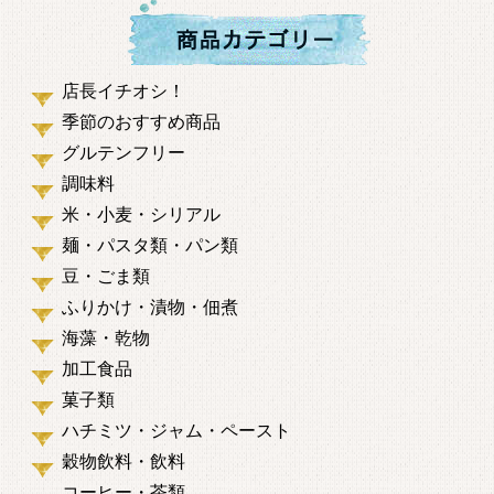
店長イチオシ！
季節のおすすめ商品
グルテンフリー
調味料
米・小麦・シリアル
麺・パスタ類・パン類
豆・ごま類
ふりかけ・漬物・佃煮
海藻・乾物
加工食品
菓子類
ハチミツ・ジャム・ペースト
穀物飲料・飲料
コーヒー・茶類