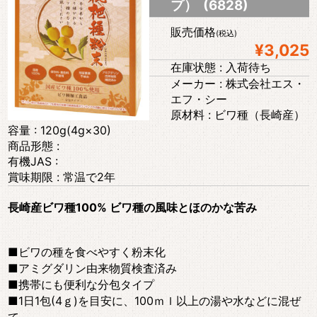
プ） (6828)
販売価格
(税込)
¥3,025
在庫状態 : 入荷待ち
メーカー : 株式会社エス・
エフ・シー
原材料 : ビワ種（長崎産）
容量 : 120g(4g×30)
商品形態 :
有機JAS :
賞味期限 : 常温で2年
長崎産ビワ種100% ビワ種の風味とほのかな苦み
■ビワの種を食べやすく粉末化
■アミグダリン由来物質検査済み
■携帯にも便利な分包タイプ
■1日1包(4ｇ)を目安に、100ｍｌ以上の湯や水などに混ぜ