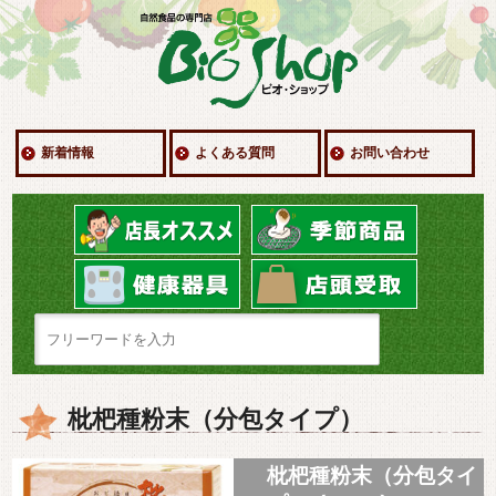
新着情報
よくある質問
お問い合わせ
枇杷種粉末（分包タイプ）
枇杷種粉末（分包タイ