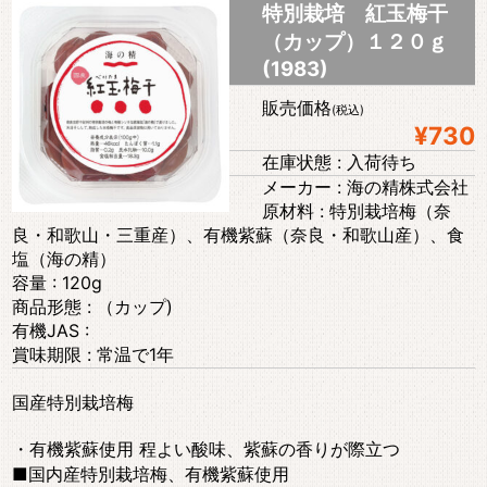
特別栽培 紅玉梅干
（カップ）１２０ｇ
(1983)
販売価格
(税込)
¥730
在庫状態 : 入荷待ち
メーカー : 海の精株式会社
原材料 : 特別栽培梅（奈
良・和歌山・三重産）、有機紫蘇（奈良・和歌山産）、食
塩（海の精）
容量 : 120g
商品形態 : （カップ)
有機JAS :
賞味期限 : 常温で1年
国産特別栽培梅
・有機紫蘇使用 程よい酸味、紫蘇の香りが際立つ
■国内産特別栽培梅、有機紫蘇使用