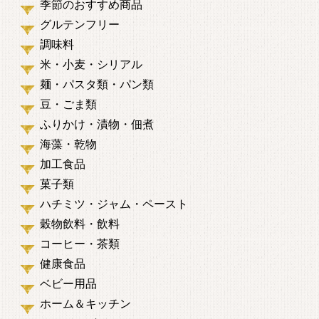
季節のおすすめ商品
グルテンフリー
調味料
米・小麦・シリアル
麺・パスタ類・パン類
豆・ごま類
ふりかけ・漬物・佃煮
海藻・乾物
加工食品
菓子類
ハチミツ・ジャム・ペースト
穀物飲料・飲料
コーヒー・茶類
健康食品
ベビー用品
ホーム＆キッチン