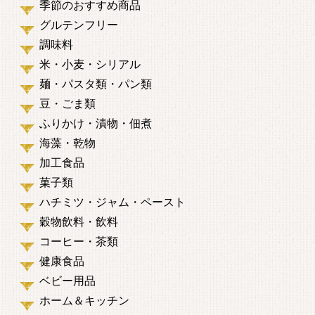
季節のおすすめ商品
グルテンフリー
調味料
米・小麦・シリアル
麺・パスタ類・パン類
豆・ごま類
ふりかけ・漬物・佃煮
海藻・乾物
加工食品
菓子類
ハチミツ・ジャム・ペースト
穀物飲料・飲料
コーヒー・茶類
健康食品
ベビー用品
ホーム＆キッチン