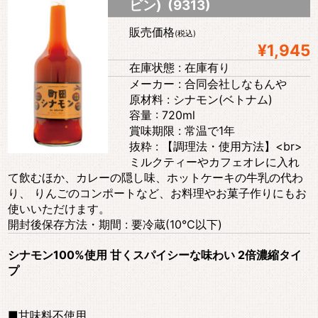
ビン) (9313)
販売価格
(税込)
¥1,945
在庫状態 : 在庫有り
メーカー : 合同会社しなもんや
原材料 : シナモン(ベトナム)
容量 : 720ml
賞味期限 : 常温で1年
抜粋 : 【調理法・使用方法】<br>
ミルクティーやカフェオレに入れ
て飲むほか、カレーの隠し味、ホットケーキの牛乳の代わ
り、 りんごのコンポートなど、お料理やお菓子作りにもお
使いいただけます。
開封後保存方法・期間 : 要冷蔵(10℃以下)
シナモン100%使用 甘くスパイシーな味わい 2倍濃縮タイ
プ
■甘味料不使用