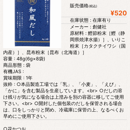
販売価格
(税込)
¥520
在庫状態 : 在庫有り
メーカー : 創健社
原材料 : 鰹節粉末［鰹（静
岡県焼津水揚）］、いりこ
粉末［カタクチイワシ（国
内産）］、昆布粉末［昆布（北海道）］
容量 : 48g(6g×8袋)
商品形態 : 袋
有機JAS :
賞味期限 : 1年
抜粋 : ○本品製造工場では「乳」、「小麦」、「えび」、
「かに」を含む製品を生産しています。<br> ○だしの溶
け残りが気になる場合は上澄みを別の容器に移してご使用
下さい。<br> ○開封した個包装のだしを保管される場合
は、口をしっかりと閉め、冷蔵庫に保管の上、なるべくお
早めにご使用下さい。
○花かつお