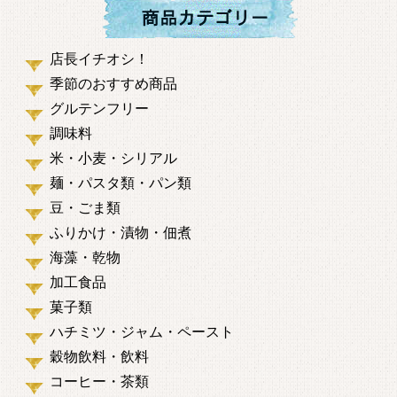
店長イチオシ！
季節のおすすめ商品
グルテンフリー
調味料
米・小麦・シリアル
麺・パスタ類・パン類
豆・ごま類
ふりかけ・漬物・佃煮
海藻・乾物
加工食品
菓子類
ハチミツ・ジャム・ペースト
穀物飲料・飲料
コーヒー・茶類