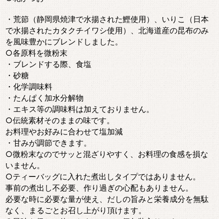
・荒節（静岡県焼津で水揚された鰹使用）、いりこ（日本
で水揚されたカタクチイワシ使用）、北海道産の昆布のみ
を風味豊かにブレンドしました。
○各原料を微粉末
・ブレンドする際、食塩
・砂糖
・化学調味料
・たんぱく加水分解物
・エキス等の調味料は加えておりません。
○伝統素材そのままの味です。
お料理やお好みに合わせて塩加減
・甘みが調節できます。
○微粉末なのでサッと混ざりやすく、お料理の食感を損な
いません。
○ティーバッグに入れた煮出しタイプではありません。
事前の煮出し不必要、作り過ぎの心配もありません。
必要な時に必要な量が使え、だしの旨みと栄養成分を無駄
なく、まるごとお召し上がり頂けます。