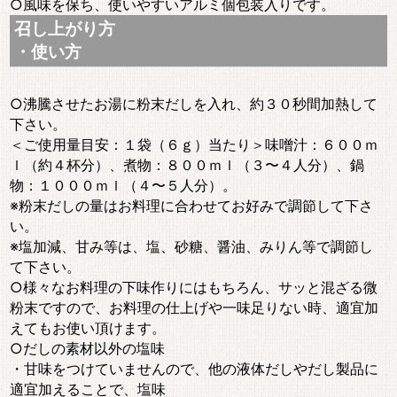
○風味を保ち、使いやすいアルミ個包装入りです。
召し上がり方
・使い方
○沸騰させたお湯に粉末だしを入れ、約３０秒間加熱して
下さい。
＜ご使用量目安：１袋（６ｇ）当たり＞味噌汁：６００ｍ
ｌ（約４杯分）、煮物：８００ｍｌ（３〜４人分）、鍋
物：１０００ｍｌ（４〜５人分）。
※粉末だしの量はお料理に合わせてお好みで調節して下さ
い。
※塩加減、甘み等は、塩、砂糖、醤油、みりん等で調節し
て下さい。
○様々なお料理の下味作りにはもちろん、サッと混ざる微
粉末ですので、お料理の仕上げや一味足りない時、適宜加
えてもお使い頂けます。
○だしの素材以外の塩味
・甘味をつけていませんので、他の液体だしやだし製品に
適宜加えることで、塩味