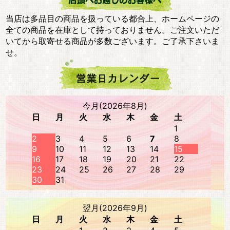
当店は多品目の商品を扱っている都合上、ホームページの
全ての商品を在庫として持っておりません。ご注文いただ
いてから取寄せる商品が多数ございます。ご了承下さいま
せ。
今月(2026年8月)
日
月
火
水
木
金
土
1
2
3
4
5
6
7
8
9
10
11
12
13
14
15
16
17
18
19
20
21
22
23
24
25
26
27
28
29
30
31
翌月(2026年9月)
日
月
火
水
木
金
土