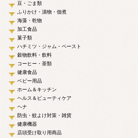
豆・ごま類
ふりかけ・漬物・佃煮
海藻・乾物
加工食品
菓子類
ハチミツ・ジャム・ペースト
穀物飲料・飲料
コーヒー・茶類
健康食品
ベビー用品
ホーム＆キッチン
ヘルス＆ビューティケア
ヘナ
防虫・蚊よけ対策・雑貨
健康機器
店頭受け取り用商品