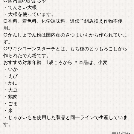
○国内産のかぼちゃ
・てんさい大根
・大根を使っています。
○香料、着色料、化学調味料、遺伝子組み換え作物不使
用。
○かんしょでん粉は国内産のさつまいもから作られていま
す。
○ワキシコーンスターチとは、もち種のとうもろこしから
作られたでん粉です。
おすすめ対象年齢：1歳ころから ＊本品は、小麦
・いか
・えび
・かに
・大豆
・鶏肉
・ごま
・米
・じゃがいもを使用した製品と同一ラインで生産していま
す。
売り切れ