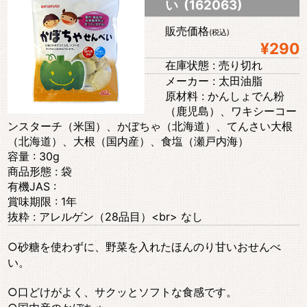
い (162063)
販売価格
(税込)
¥290
在庫状態 : 売り切れ
メーカー : 太田油脂
原材料 : かんしょでん粉
（鹿児島）、ワキシーコー
ンスターチ（米国）、かぼちゃ（北海道）、てんさい大根
（北海道）、大根（国内産）、食塩（瀬戸内海）
容量 : 30g
商品形態 : 袋
有機JAS :
賞味期限 : 1年
抜粋 : アレルゲン（28品目）<br> なし
○砂糖を使わずに、野菜を入れたほんのり甘いおせんべ
い。
○口どけがよく、サクッとソフトな食感です。