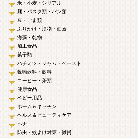
米・小麦・シリアル
麺・パスタ類・パン類
豆・ごま類
ふりかけ・漬物・佃煮
海藻・乾物
加工食品
菓子類
ハチミツ・ジャム・ペースト
穀物飲料・飲料
コーヒー・茶類
健康食品
ベビー用品
ホーム＆キッチン
ヘルス＆ビューティケア
ヘナ
防虫・蚊よけ対策・雑貨