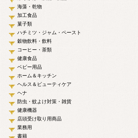
海藻・乾物
加工食品
菓子類
ハチミツ・ジャム・ペースト
穀物飲料・飲料
コーヒー・茶類
健康食品
ベビー用品
ホーム＆キッチン
ヘルス＆ビューティケア
ヘナ
防虫・蚊よけ対策・雑貨
健康機器
店頭受け取り用商品
業務用
書籍