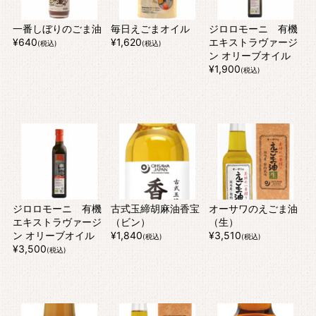
一番しぼりのごま油
毎日えごまオイル
ジロロモーニ 有機
¥640
¥1,620
エキストラヴァージ
(税込)
(税込)
ン オリーブオイル
¥1,900
(税込)
ジロロモーニ 有機
古式玉締胡麻油香宝
オーサワのえごま油
エキストラヴァージ
（ビン）
（生）
ン オリーブオイル
¥1,840
¥3,510
(税込)
(税込)
¥3,500
(税込)