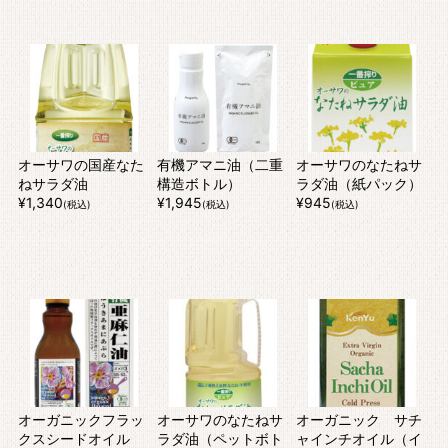
オーサワの国産なた
有機アマニ油（二重
オーサワのなたねサ
ねサラダ油
構造ボトル）
ラダ油（紙パック）
¥1,340
¥1,945
¥945
(税込)
(税込)
(税込)
オーガニックフラッ
オーサワのなたねサ
オーガニック サチ
クスシードオイル
ラダ油（ペットボト
ャインチオイル（イ