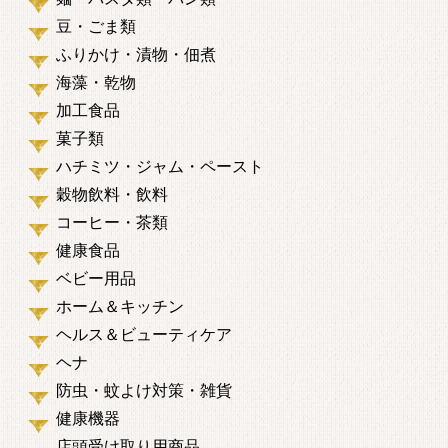
豆・ごま類
ふりかけ・漬物・佃煮
海藻・乾物
加工食品
菓子類
ハチミツ・ジャム・ペースト
穀物飲料・飲料
コーヒー・茶類
健康食品
ベビー用品
ホーム＆キッチン
ヘルス＆ビューティケア
ヘナ
防虫・蚊よけ対策・雑貨
健康機器
店頭受け取り用商品