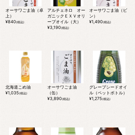
オーサワごま油（卓
アルチェネロ オー
オーサワごま油（ビ
上）
ガニックＥＸＶオリ
ン）
¥840
ーブオイル（大）
¥1,490
(税込)
(税込)
¥3,190
(税込)
北海道こめ油
オーサワごま油
グレープシードオイ
¥1,035
（缶）
ル（ペットボトル）
(税込)
¥3,890
¥1,275
(税込)
(税込)