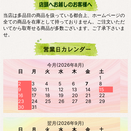
当店は多品目の商品を扱っている都合上、ホームページの
全ての商品を在庫として持っておりません。ご注文いただ
いてから取寄せる商品が多数ございます。ご了承下さいま
せ。
今月(2026年8月)
日
月
火
水
木
金
土
1
2
3
4
5
6
7
8
9
10
11
12
13
14
15
16
17
18
19
20
21
22
23
24
25
26
27
28
29
30
31
翌月(2026年9月)
日
月
火
水
木
金
土