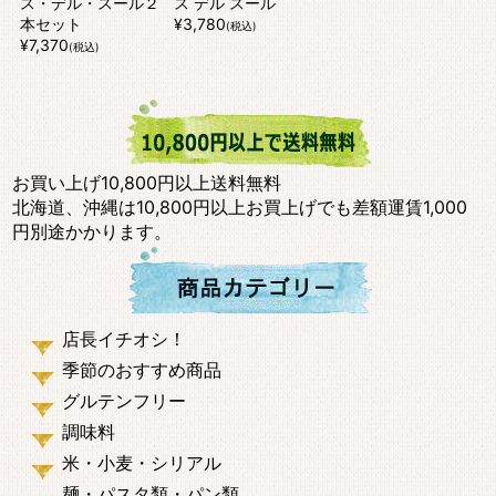
ス・デル・スール２
ス デル スール
本セット
¥3,780
(税込)
¥7,370
(税込)
お買い上げ10,800円以上送料無料
北海道、沖縄は10,800円以上お買上げでも差額運賃1,000
円別途かかります。
店長イチオシ！
季節のおすすめ商品
グルテンフリー
調味料
米・小麦・シリアル
麺・パスタ類・パン類